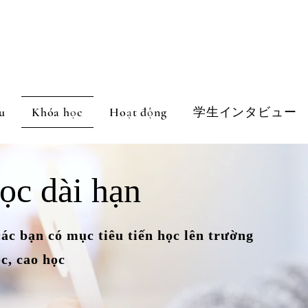
u
Khóa học
Hoạt động
学生インタビュー
ọc dài hạn
c bạn có mục tiêu tiến học lên trường
c, cao học