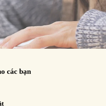
o các bạn
ật