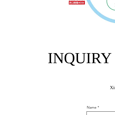
INQUIR
Xi
Name