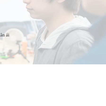
n ái​