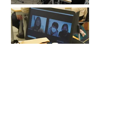
Giao lưu với hội U của học viện quốc
tế USUI là sự kiện thường niên.
Hội U là hội hỗ trợ học sinh được
thành lập từ những sinh viên Nhật đã
tốt nghiệp từ tổ chức mẹ「Học viện
USUI」của học viện quốc tế USUI.
Thông qua việc giao lưu với thành
viên của hội U, các học viên có thêm