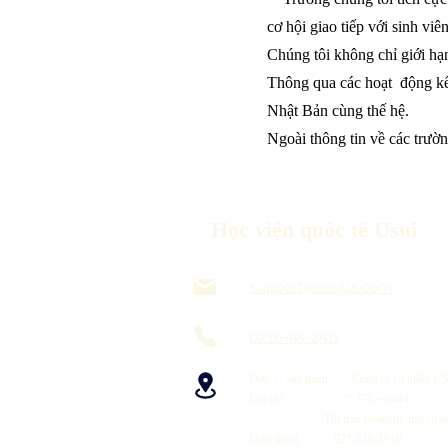
cơ hội giao tiếp với sinh viê
Chúng tôi không chỉ giới hạn
Thông qua các hoạt động kết
Nhật Bản cùng thế hệ.
Ngoài thông tin về các trườn
Học viện quốc tế Usui
support@usuijls.com
0276-55-2511
Đơn vị vận hành： Công ty cổ phần U
Địa chỉ ： 〒370－0044
Thị trấn Iwaoshi, huyện takas
Điện thoại ： 027-310-1919