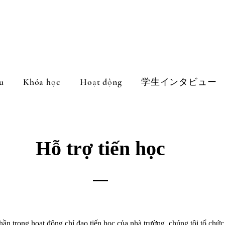
u
Khóa học
Hoạt động
学生インタビュー
Hỗ trợ tiến học
n trong hoạt động chỉ đạo tiến học của nhà trường, chúng tôi tổ chức