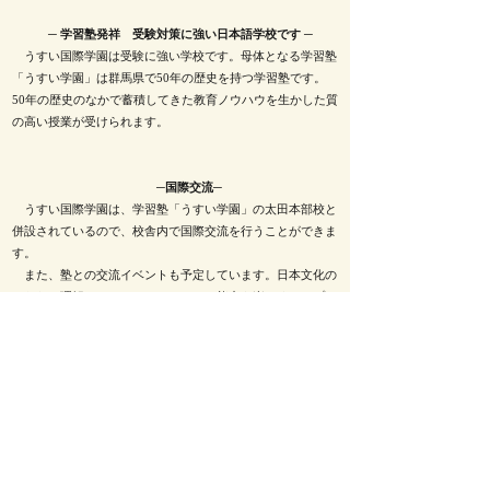
─ 学習塾発祥 受験対策に強い日本語学校です ─
うすい国際学園は受験に強い学校です。母体となる学習塾
「うすい学園」は群馬県で50年の歴史を持つ学習塾です。
50年の歴史のなかで蓄積してきた教育ノウハウを生かした質
の高い授業が受けられます。
─国際交流─
​ うすい国際学園は、学習塾「うすい学園」の太田本部校と
併設されているので、校舎内で国際交流を行うことができま
す。
また、塾との交流イベントも予定しています。日本文化の
さらなる理解や、コミュニケーション能力を楽しくアップさ
せることができます。
うすい国際学園
support@usuijls.com