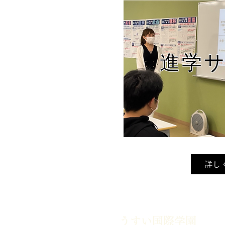
進学
詳し
うすい国際学園