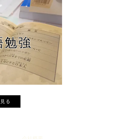
語勉強
く見る
​会社概要