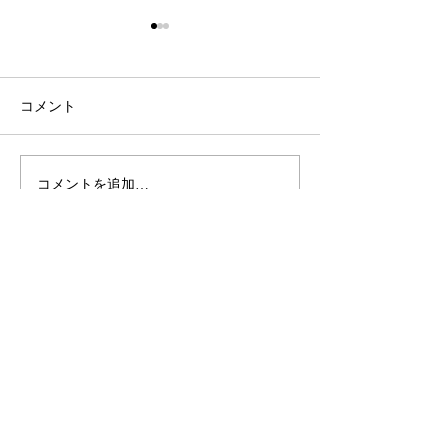
コメント
JLPT頑張りましょう！
うすい国際学園
コメントを追加…
度
うすい国際学園
support@usuijls.com
0276-55-2511